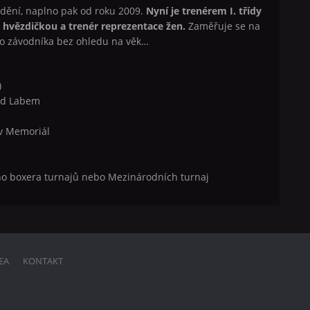
odění, naplno pak od roku 2009.
Nyní je trenérem I. třídy
u hvězdičkou a trenér reprezentace žen.
Zaměřuje se na
ího závodníka bez ohledu na věk…
)
nad Labem
ův Memoriál
ího boxera turnajů nebo Mezinárodních turnaj
EA
KONTAKT