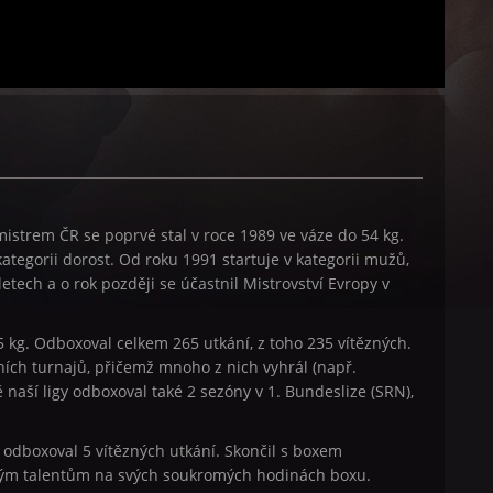
 mistrem ČR se poprvé stal v roce 1989 ve váze do 54 kg.
ategorii dorost. Od roku 1991 startuje v kategorii mužů,
etech a o rok později se účastnil Mistrovství Evropy v
5 kg. Odboxoval celkem 265 utkání, z toho 235 vítězných.
ích turnajů, přičemž mnoho z nich vyhrál (např.
 naší ligy odboxoval také 2 sezóny v 1. Bundeslize (SRN),
 odboxoval 5 vítězných utkání. Skončil s boxem
vým talentům na svých soukromých hodinách boxu.