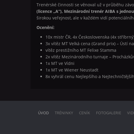
Trenérské činnosti se věnoval už v průběhu záv
(licence „A“), Mezinárodní trenér AIBA s jedno
širokou veřejnost, ale v každém vidí potenciáln
Ocenění:
10x mistr ČR, 4x Československa (4x stříbrný
3x vítěz MT Velká cena (Grand prix) – Ústí 
vítěz prestižního MT Felixe Stamma
2x vítěz Mezinárodního turnaje – Procházk
1x MT ve Vídni
1x MT ve Wiener Neustadt
8x vyhrál cenu Nejlepšího a Nejtechničtějš
ÚVOD
TRÉNINKY
CENÍK
FOTOGALERIE
VID