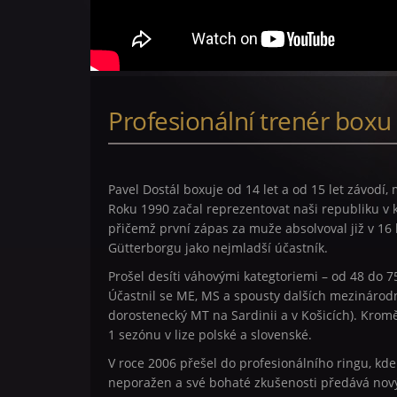
Profesionální trenér boxu
Pavel Dostál boxuje od 14 let a od 15 let závodí,
Roku 1990 začal reprezentovat naši republiku v k
přičemž první zápas za muže absolvoval již v 16 l
Gütterborgu jako nejmladší účastník.
Prošel desíti váhovými kategtoriemi – od 48 do 7
Účastnil se ME, MS a spousty dalších mezinárodn
dorostenecký MT na Sardinii a v Košicích). Kromě
1 sezónu v lize polské a slovenské.
V roce 2006 přešel do profesionálního ringu, kde
neporažen a své bohaté zkušenosti předává no