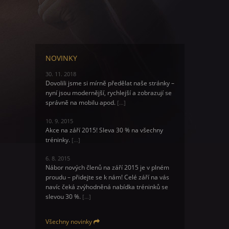
NOVINKY
30. 11. 2018
Dovolili jsme si mírně předělat naše stránky –
nyní jsou modernější, rychlejší a zobrazují se
správně na mobilu apod.
[…]
10. 9. 2015
Akce na září 2015! Sleva 30 % na všechny
tréninky.
[…]
6. 8. 2015
Nábor nových členů na září 2015 je v plném
proudu – přidejte se k nám! Celé září na vás
navíc čeká zvýhodněná nabídka tréninků se
slevou 30 %.
[…]
Všechny novinky