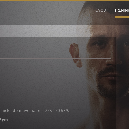
ÚVOD
TRÉNIN
onnické domluvě na tel.: 775 170 589.
aGym