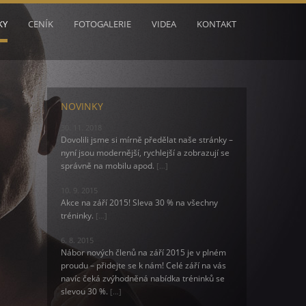
KY
CENÍK
FOTOGALERIE
VIDEA
KONTAKT
NOVINKY
30. 11. 2018
Dovolili jsme si mírně předělat naše stránky –
nyní jsou modernější, rychlejší a zobrazují se
správně na mobilu apod.
[…]
10. 9. 2015
Akce na září 2015! Sleva 30 % na všechny
tréninky.
[…]
6. 8. 2015
Nábor nových členů na září 2015 je v plném
proudu – přidejte se k nám! Celé září na vás
navíc čeká zvýhodněná nabídka tréninků se
slevou 30 %.
[…]