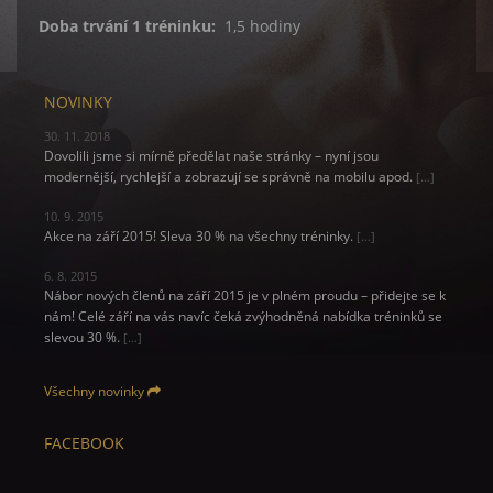
Doba trvání 1 tréninku:
1,5 hodiny
NOVINKY
30. 11. 2018
Dovolili jsme si mírně předělat naše stránky – nyní jsou
modernější, rychlejší a zobrazují se správně na mobilu apod.
[…]
10. 9. 2015
Akce na září 2015! Sleva 30 % na všechny tréninky.
[…]
6. 8. 2015
Nábor nových členů na září 2015 je v plném proudu – přidejte se k
nám! Celé září na vás navíc čeká zvýhodněná nabídka tréninků se
slevou 30 %.
[…]
Všechny novinky
FACEBOOK