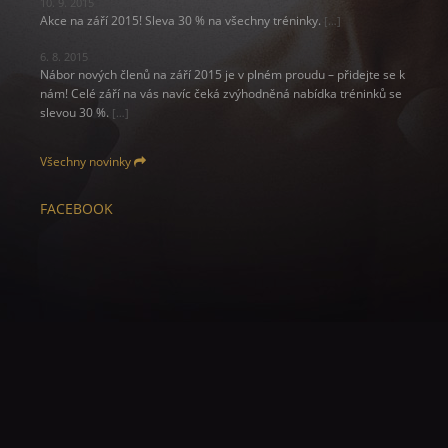
10. 9. 2015
Akce na září 2015! Sleva 30 % na všechny tréninky.
[…]
6. 8. 2015
Nábor nových členů na září 2015 je v plném proudu – přidejte se k
nám! Celé září na vás navíc čeká zvýhodněná nabídka tréninků se
slevou 30 %.
[…]
Všechny novinky
FACEBOOK