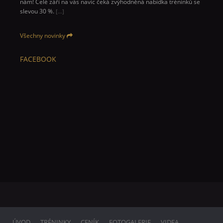
nám! Celé září na vás navíc čeká zvýhodněná nabídka tréninků se
slevou 30 %.
[…]
Všechny novinky
FACEBOOK
ÚVOD
TRÉNINKY
CENÍK
FOTOGALERIE
VIDEA