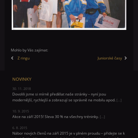
Mohlo by Vás zajímat:
Z ringu
Juniorské časy
NOVINKY
30. 11. 2018
Dovolili jsme si mírně předělat naše stránky – nyní jsou
modernější, rychlejší a zobrazují se správně na mobilu apod.
[…]
10. 9. 2015
Akce na září 2015! Sleva 30 % na všechny tréninky.
[…]
6. 8. 2015
Nábor nových členů na září 2015 je v plném proudu – přidejte se k