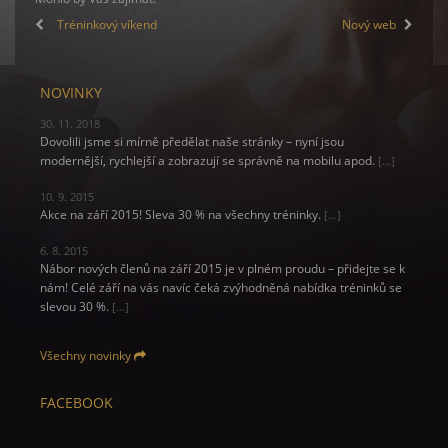
Tréninkový víkend
Nový web
NOVINKY
30. 11. 2018
Dovolili jsme si mírně předělat naše stránky – nyní jsou
modernější, rychlejší a zobrazují se správně na mobilu apod.
[…]
10. 9. 2015
Akce na září 2015! Sleva 30 % na všechny tréninky.
[…]
6. 8. 2015
Nábor nových členů na září 2015 je v plném proudu – přidejte se k
nám! Celé září na vás navíc čeká zvýhodněná nabídka tréninků se
slevou 30 %.
[…]
Všechny novinky
FACEBOOK