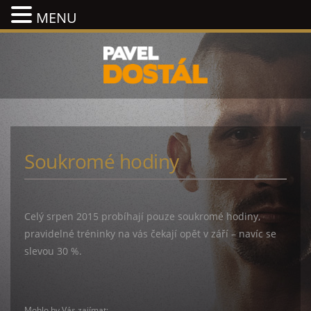
MENU
Soukromé hodiny
Celý srpen 2015 probíhají pouze soukromé hodiny,
pravidelné tréninky na vás čekají opět v září – navíc se
slevou 30 %.
Mohlo by Vás zajímat: